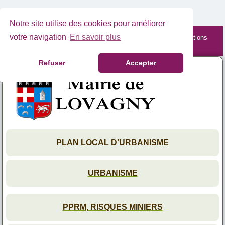
Notre site utilise des cookies pour améliorer
votre navigation
En savoir plus
Site mobile en cours de maintenance. Retrouvez les informations
complètes depuis votre PC.
Refuser
Accepter
PLAN LOCAL D'URBANISME
URBANISME
PPRM, RISQUES MINIERS