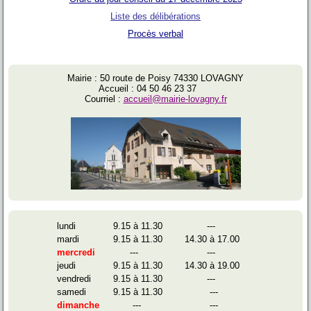
Liste des délibérations
Procès verbal
Mairie : 50 route de Poisy 74330 LOVAGNY
Accueil : 04 50 46 23 37
Courriel :
accueil@mairie-lovagny.fr
lundi
9.15 à 11.30
---
mardi
9.15 à 11.30
14.30 à 17.00
mercredi
---
---
jeudi
9.15 à 11.30
14.30 à 19.00
vendredi
9.15 à 11.30
---
samedi
9.15 à 11.30
---
dimanche
---
---