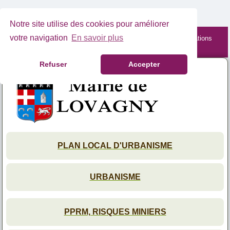
Notre site utilise des cookies pour améliorer
votre navigation
En savoir plus
Site mobile en cours de maintenance. Retrouvez les informations
complètes depuis votre PC.
Refuser
Accepter
PLAN LOCAL D'URBANISME
URBANISME
PPRM, RISQUES MINIERS