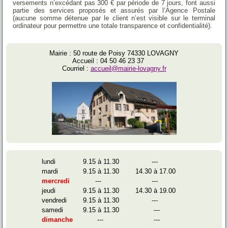
versements n’excédant pas 300 € par période de 7 jours, font aussi
partie des services proposés et assurés par l’Agence Postale
(aucune somme détenue par le client n’est visible sur le terminal
ordinateur pour permettre une totale transparence et confidentialité).
Mairie : 50 route de Poisy 74330 LOVAGNY
Accueil : 04 50 46 23 37
Courriel :
accueil@mairie-lovagny.fr
lundi
9.15 à 11.30
---
mardi
9.15 à 11.30
14.30 à 17.00
mercredi
---
---
jeudi
9.15 à 11.30
14.30 à 19.00
vendredi
9.15 à 11.30
---
samedi
9.15 à 11.30
---
dimanche
---
---