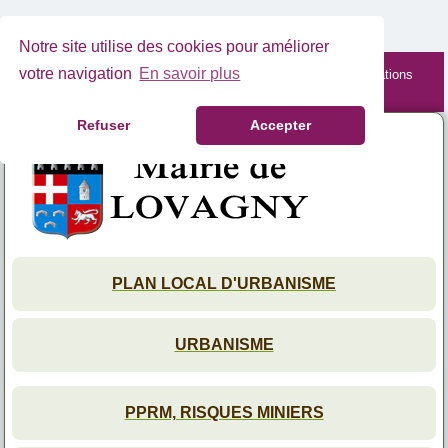
Notre site utilise des cookies pour améliorer
votre navigation
En savoir plus
Site mobile en cours de maintenance. Retrouvez les informations
complètes depuis votre PC.
Refuser
Accepter
PLAN LOCAL D'URBANISME
URBANISME
PPRM, RISQUES MINIERS