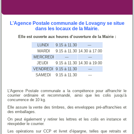
L’Agence Postale communale de Lovagny se situe
dans les locaux de la Mairie.
Elle est ouverte aux heures d’ouverture de la Mairie :
LUNDI
9.15 à 11.30
---
MARDI
9.15 à 11.30
14.30 à 17.00
MERCREDI
---
---
JEUDI
9.15 à 11.30
14.30 à 19.00
VENDREDI
9.15 à 11.30
---
SAMEDI
9.15 à 11.30
---
L'Agence Postale communale a la compétence pour affranchir le
courrier ordinaire et recommandé, ainsi que les colis jusqu’à
concurrence de 10 kg.
Elle assure la vente des timbres, des enveloppes pré-affranchies et
des emballages.
On peut également y retirer les lettres et les colis en instance et
réexpédier le courrier.
Les opérations sur CCP et livret d’épargne, telles que retraits et